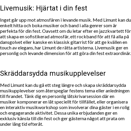
Livemusik: Hjärtat i din fest
Inget går upp mot atmosfären i levande musik. Med Limunt kan du
enkelt hitta och boka musiker och band i alla genrer som är
perfekta för din fest. Oavsett om du letar efter en jazzkvartett för
att skapa en sofistikerad atmosfär, ett rockband för att få alla på
dansgolvet eller kanske en klassisk gitarrist för att ge kvällen en
touch av elegans, har Limunt de rätta artisterna. Livemusik ger en
personlig och levande dimension för att göra din fest extraordinär.
Skräddarsydda musikupplevelser
Med Limunt kan du gå ett steg längre och skapa skräddarsydda
musikupplevelser som återspeglar festens tema eller anledningen
till firandet. Tänk dig en personlig låtskrivarsession där en
musiker komponerar en låt speciellt för tillfället, eller organisera
en interaktiv musikworkshop som involverar dina gäster i en rolig
och engagerande aktivitet. Dessa unika erbjudanden ger en
exklusiv känsla till din fest och ger gästerna något att prata om
under lång tid efteråt.