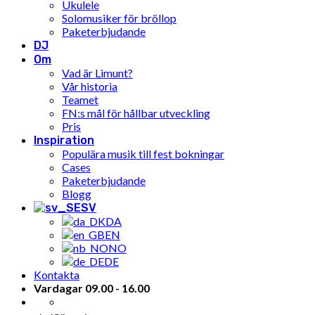
Ukulele
Solomusiker för bröllop
Paketerbjudande
DJ
Om
Vad är Limunt?
Vår historia
Teamet
FN:s mål för hållbar utveckling
Pris
Inspiration
Populära musik till fest bokningar
Cases
Paketerbjudande
Blogg
SV
DA
EN
NO
DE
Kontakta
Vardagar 09.00 - 16.00