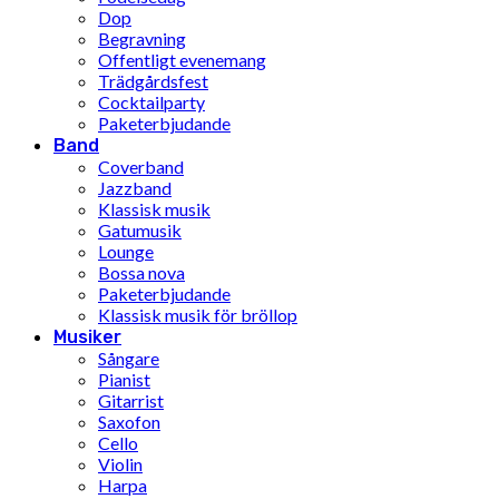
Dop
Begravning
Offentligt evenemang
Trädgårdsfest
Cocktailparty
Paketerbjudande
Band
Coverband
Jazzband
Klassisk musik
Gatumusik
Lounge
Bossa nova
Paketerbjudande
Klassisk musik för bröllop
Musiker
Sångare
Pianist
Gitarrist
Saxofon
Cello
Violin
Harpa