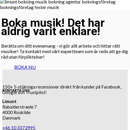
Boka musik! Det har
aldrig varit enklare!
Berätta om ditt evenemang - vi gör allt arbete och hittar rätt
musiker! Ta kontakt med vårt expertteam som är redo att ge dig
råd utan förpliktelser!
BOKA NU
150+ 5-stjärniga recensioner direkt från kunder på Facebook,
KONTAKTA OSS
Google och Trustpilot!
Limunt
Rabalderstræde 7
4000 Roskilde
Danmark
+46 10 3372995