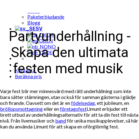
Populära musik till fest bokningar
Cases
Paketerbjudande
Blogg
SV
Partyunderhållning -
DA
EN
NO
Skapa den ultimata
DE
festen med musik
Kontakta
Beräkna pris
Varje fest blir mer minnesvärd med rätt underhållning som inte
bara sätter stämningen, utan också för samman gästerna i glädje
och firande. Oavsett om det är en
födelsedag
, ett jubileum, en
bröllopsmottagning
eller en
företagsfest
Limunt erbjuder ett
brett utbud av underhållningsalternativ för att ta din fest till nästa
nivå. Från livemusiker och
band
för unika musikupplevelser, så här
kan du använda Limunt för att skapa en oförglömlig fest.