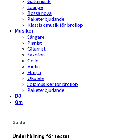
Gatumusik
Lounge
Bossa nova
Paketerbjudande
Klassisk musik för bröllop
Musiker
Sångare
Pianist
Gitarrist
Saxofon
Cello
Violin
Harpa
Ukulele
Solomusiker för bröllop
Paketerbjudande
DJ
Om
Vad är Limunt?
Vår historia
Teamet
Guide
FN:s mål för hållbar utveckling
Pris
Underhållning för fester
Inspiration