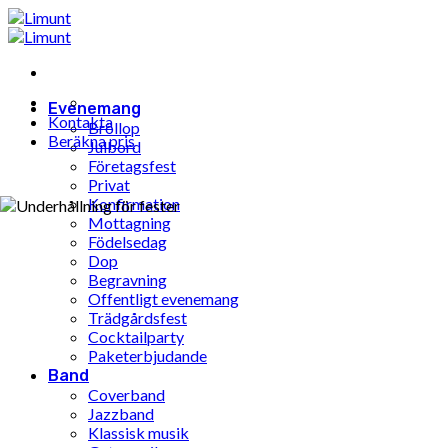
Hoppa
till
innehåll
Evenemang
Kontakta
Bröllop
Beräkna pris
Julbord
Företagsfest
Privat
Konfirmation
Mottagning
Födelsedag
Dop
Begravning
Offentligt evenemang
Trädgårdsfest
Cocktailparty
Paketerbjudande
Band
Coverband
Jazzband
Klassisk musik