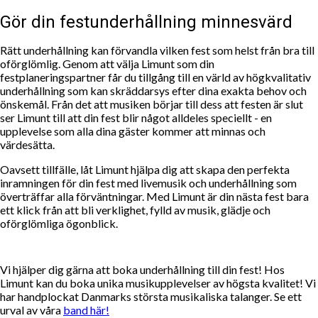
Gör din festunderhållning minnesvärd
Rätt underhållning kan förvandla vilken fest som helst från bra till
oförglömlig. Genom att välja Limunt som din
festplaneringspartner får du tillgång till en värld av högkvalitativ
underhållning som kan skräddarsys efter dina exakta behov och
önskemål. Från det att musiken börjar till dess att festen är slut
ser Limunt till att din fest blir något alldeles speciellt - en
upplevelse som alla dina gäster kommer att minnas och
värdesätta.
Oavsett tillfälle, låt Limunt hjälpa dig att skapa den perfekta
inramningen för din fest med livemusik och underhållning som
överträffar alla förväntningar. Med Limunt är din nästa fest bara
ett klick från att bli verklighet, fylld av musik, glädje och
oförglömliga ögonblick.
Vi hjälper dig gärna att boka underhållning till din fest! Hos
Limunt kan du boka unika musikupplevelser av högsta kvalitet! Vi
har handplockat Danmarks största musikaliska talanger. Se ett
urval av våra
band här!