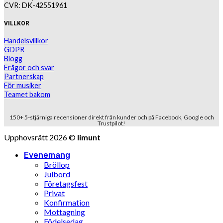
CVR: DK-42551961
VILLKOR
Handelsvillkor
GDPR
Blogg
Frågor och svar
Partnerskap
För musiker
Teamet bakom
150+ 5-stjärniga recensioner direkt från kunder och på Facebook, Google och
Trustpilot!
Upphovsrätt 2026 ©
limunt
Evenemang
Bröllop
Julbord
Företagsfest
Privat
Konfirmation
Mottagning
Födelsedag