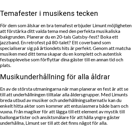
Temafester i musikens tecken
För dem som älskar en bra temafest erbjuder Limunt möjligheten
att förstärka ditt valda tema med den perfekta musikaliska
bakgrunden. Planerar du en 20-tals Gatsby-fest? Boka ett
jazzband. En retrofest på 80-talet? Ett coverband som
specialiserar sig på årtiondets hits är perfekt. Genom att matcha
musiken med ditt tema skapar du en komplett och autentisk
festupplevelse som förflyttar dina gäster till en annan tid och
plats.
Musikunderhållning för alla åldrar
En av de största utmaningarna när man planerar en fest är att se
till att underhållningen tilltalar alla åldersgrupper. Med Limunts
breda utbud av musiker och underhållningsalternativ kan du
enkelt hitta akter som kommer att entusiasmera både barn och
vuxna. Från magiker för att lägga till ett element av mystik till
ballongartister och ansiktsmålare för att hålla yngre gäster
underhållna, Limunt ser till att det finns något för alla.