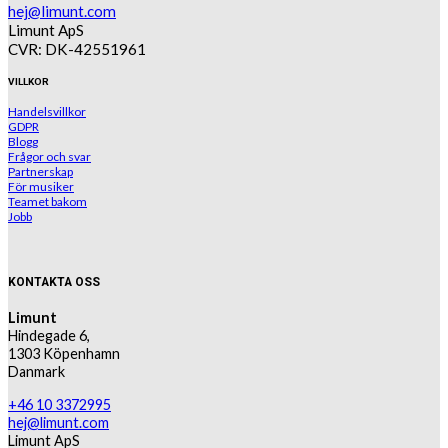
hej@limunt.com
Limunt ApS
CVR: DK-42551961
VILLKOR
Handelsvillkor
GDPR
Blogg
Frågor och svar
Partnerskap
För musiker
Teamet bakom
Jobb
KONTAKTA OSS
Limunt
Hindegade 6,
1303 Köpenhamn
Danmark
+46 10 3372995
hej@limunt.com
Limunt ApS