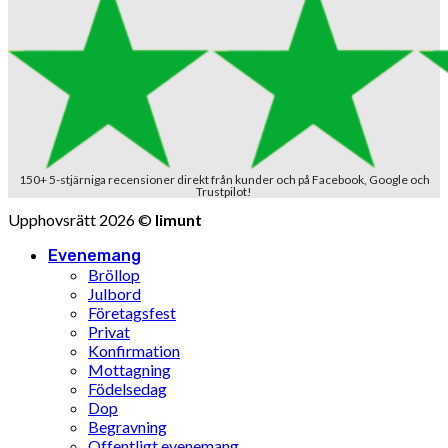
150+ 5-stjärniga recensioner direkt från kunder och på Facebook, Google och
Trustpilot!
Upphovsrätt 2026 ©
limunt
Evenemang
Bröllop
Julbord
Företagsfest
Privat
Konfirmation
Mottagning
Födelsedag
Dop
Begravning
Offentligt evenemang