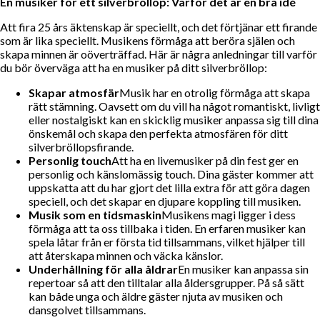
En musiker för ett silverbröllop: Varför det är en bra idé
Att fira 25 års äktenskap är speciellt, och det förtjänar ett firande
som är lika speciellt. Musikens förmåga att beröra själen och
skapa minnen är oöverträffad. Här är några anledningar till varför
du bör överväga att ha en musiker på ditt silverbröllop:
Skapar atmosfär
Musik har en otrolig förmåga att skapa
rätt stämning. Oavsett om du vill ha något romantiskt, livligt
eller nostalgiskt kan en skicklig musiker anpassa sig till dina
önskemål och skapa den perfekta atmosfären för ditt
silverbröllopsfirande.
Personlig touch
Att ha en livemusiker på din fest ger en
personlig och känslomässig touch. Dina gäster kommer att
uppskatta att du har gjort det lilla extra för att göra dagen
speciell, och det skapar en djupare koppling till musiken.
Musik som en tidsmaskin
Musikens magi ligger i dess
förmåga att ta oss tillbaka i tiden. En erfaren musiker kan
spela låtar från er första tid tillsammans, vilket hjälper till
att återskapa minnen och väcka känslor.
Underhållning för alla åldrar
En musiker kan anpassa sin
repertoar så att den tilltalar alla åldersgrupper. På så sätt
kan både unga och äldre gäster njuta av musiken och
dansgolvet tillsammans.