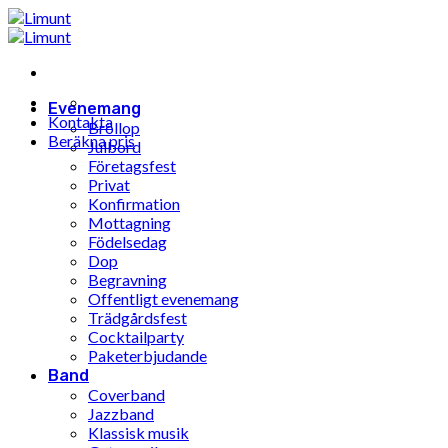
Hoppa
till
innehåll
Evenemang
Kontakta
Bröllop
Beräkna pris
Julbord
Företagsfest
Privat
Konfirmation
Mottagning
Födelsedag
Dop
Begravning
Offentligt evenemang
Trädgårdsfest
Cocktailparty
Paketerbjudande
Band
Coverband
Jazzband
Klassisk musik