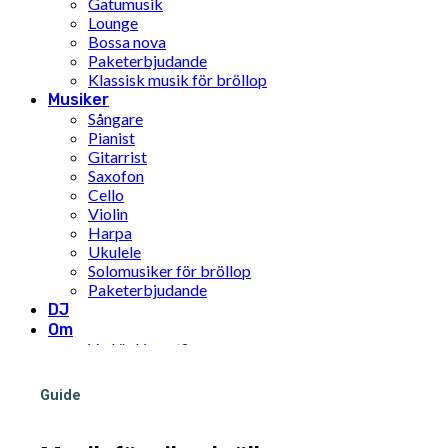
Gatumusik
Lounge
Bossa nova
Paketerbjudande
Klassisk musik för bröllop
Musiker
Sångare
Pianist
Gitarrist
Saxofon
Cello
Violin
Harpa
Ukulele
Solomusiker för bröllop
Paketerbjudande
DJ
Om
Vad är Limunt?
Vår historia
Teamet
Guide
FN:s mål för hållbar utveckling
Pris
Inspiration