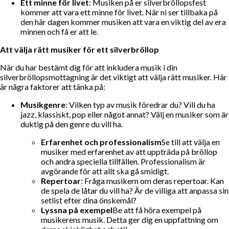
Ett minne för livet
: Musiken på er silverbröllopsfest
kommer att vara ett minne för livet. När ni ser tillbaka på
den här dagen kommer musiken att vara en viktig del av era
minnen och få er att le.
Att välja rätt musiker för ett silverbröllop
När du har bestämt dig för att inkludera musik i din
silverbröllopsmottagning är det viktigt att välja rätt musiker. Här
är några faktorer att tänka på:
Musikgenre
: Vilken typ av musik föredrar du? Vill du ha
jazz, klassiskt, pop eller något annat? Välj en musiker som är
duktig på den genre du vill ha.
Erfarenhet och professionalism
Se till att välja en
musiker med erfarenhet av att uppträda på bröllop
och andra speciella tillfällen. Professionalism är
avgörande för att allt ska gå smidigt.
Repertoar
: Fråga musikern om deras repertoar. Kan
de spela de låtar du vill ha? Är de villiga att anpassa sin
setlist efter dina önskemål?
Lyssna på exempel
Be att få höra exempel på
musikerens musik. Detta ger dig en uppfattning om