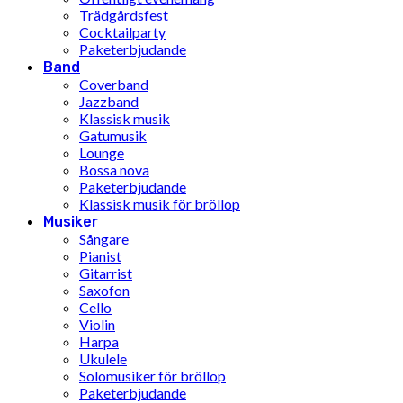
Trädgårdsfest
Cocktailparty
Paketerbjudande
Band
Coverband
Jazzband
Klassisk musik
Gatumusik
Lounge
Bossa nova
Paketerbjudande
Klassisk musik för bröllop
Musiker
Sångare
Pianist
Gitarrist
Saxofon
Cello
Violin
Harpa
Ukulele
Solomusiker för bröllop
Paketerbjudande