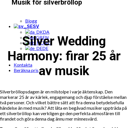
Musik för silverbröllop
Populära musik till fest bokningar
Cases
Paketerbjudande
Blogg
SV
DA
Silver Wedding
EN
NO
DE
Harmony: firar 25 år
Kontakta
av musik
Beräkna pris
Silverbröllopsdagen är en milstolpe i varje äktenskap. Den
markerar 25 år av kärlek, engagemang och djup förståelse mellan
två personer. Och vilket bättre sätt att fira denna betydelsefulla
händelse än med musik? Att låta en begåvad musiker uppträda på
ett silverbröllop kan verkligen ge den perfekta atmosfären till
firandet och göra denna dag ännu mer minnesvärd.