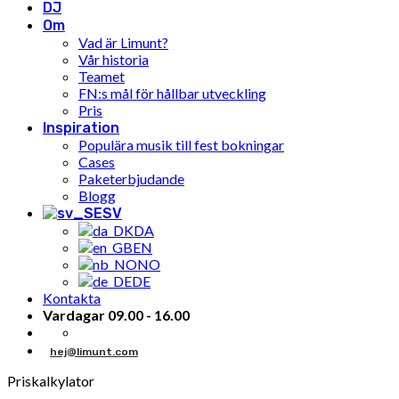
DJ
Om
Vad är Limunt?
Vår historia
Teamet
FN:s mål för hållbar utveckling
Pris
Inspiration
Populära musik till fest bokningar
Cases
Paketerbjudande
Blogg
SV
DA
EN
NO
DE
Kontakta
Vardagar 09.00 - 16.00
hej@limunt.com
Priskalkylator