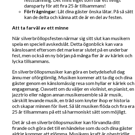
dansparty för att fira 25 år tillsammans!
Förfrågningar
: Låt dina gäster önska låtar. På så sätt
kan de delta och känna att de är en del av festen.
Att ta farväl av ett minne
När silverbröllopsfesten närmar sig sitt slut kan musikern
spela en speciell avskedslåt. Detta ögonblick kan vara
känslosamt eftersom det markerar slutet på en underbar
fest, men också en ny början på många fler år av kärlek och
lycka tillsammans.
En silverbröllopsmusiker kan göra en betydelsefull dag
ännu mer oförglömlig. Musiken kommer att ta dig och dina
gäster genom en känslomässig resa som hyllar er kärlek och
engagemang. Oavsett om du väljer en violinist, en pianist, en
jazztrio eller någon annan musikensemble så är musik,
särskilt levande musik, en tråd som knyter ihop er historia
och skapar minnen för livet. Så låt musiken flöda och fira era
25 år tillsammans på ett så harmoniskt sätt som möjligt.
Det är så en silverbröllopsmusiker kan förvandla ditt
firande och göra det till en händelse som du och dina gäster
aldrig kommer att glömma. Musikens kraft är obestridlig,