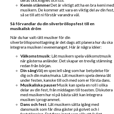
deras skicklighet och stil.
Kemin stämmer
Det är viktigt att ha en bra kemi med
musikern. De kommer att vara en viktig del av din fest,
så se till att ni förstår varandra väl.
Så förvandlar du din silverbröllopsfest till en
musikalisk dröm
När du har valt rätt musiker för din
silverbröllopsmottagning är det dags att planera hur du ska
integrera musiken i evenemanget. Här är några idéer:
Välkomstmusik
: Låt musikern spela välkomstmusik
när gästerna anländer. Det skapar en trevlig stämning
redan från början.
Din sång
Välj en speciell sång som har betydelse för
dig och din make/maka. Låt musikern spela denna låt
under festen, kanske till och med som er första dans.
Musikaliska pauser
Musik kan spela en roll i olika
delar av din fest, från middagen till toasten. Diskutera
med musikern hur ni på bästa sätt kan integrera
musiken i programmet.
Dans och fest
: Låt musikern sätta igång med
dansmusik som får dina gäster på golvet och i
feststämning. Det finns inget som slår ett livligt