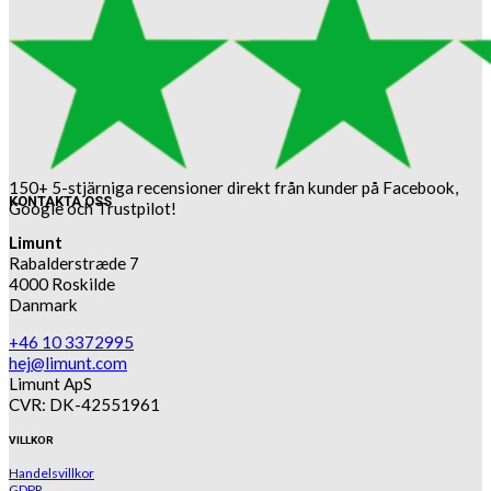
150+ 5-stjärniga recensioner direkt från kunder på Facebook,
KONTAKTA OSS
Google och Trustpilot!
Limunt
Rabalderstræde 7
4000 Roskilde
Danmark
+46 10 3372995
hej@limunt.com
Limunt ApS
CVR: DK-42551961
VILLKOR
Handelsvillkor
GDPR