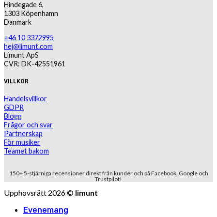
Hindegade 6,
1303 Köpenhamn
Danmark
+46 10 3372995
hej@limunt.com
Limunt ApS
CVR: DK-42551961
VILLKOR
Handelsvillkor
GDPR
Blogg
Frågor och svar
Partnerskap
För musiker
Teamet bakom
150+ 5-stjärniga recensioner direkt från kunder och på Facebook, Google och
Trustpilot!
Upphovsrätt 2026 ©
limunt
Evenemang