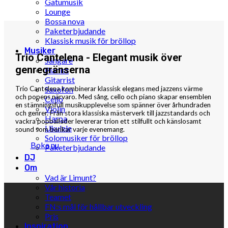
Gatumusik
Lounge
Bossa nova
Paketerbjudande
Klassisk musik för bröllop
Musiker
Trio Cantelena - Elegant musik över
Sångare
genregränserna
Pianist
Gitarrist
Trio Cantelena kombinerar klassisk elegans med jazzens värme
Saxofon
och popens närvaro. Med sång, cello och piano skapar ensemblen
Cello
en stämningsfull musikupplevelse som spänner över århundraden
Violin
och genrer. Från stora klassiska mästerverk till jazzstandards och
Harpa
vackra popballader levererar trion ett stilfullt och känslosamt
Ukulele
sound som berikar varje evenemang.
Solomusiker för bröllop
Boka nu
Paketerbjudande
DJ
Om
Vad är Limunt?
Vår historia
Teamet
FN:s mål för hållbar utveckling
Pris
Inspiration