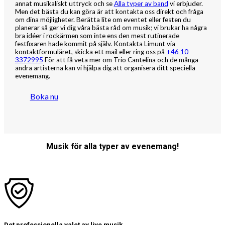
annat musikaliskt uttryck och se
Alla typer av band
vi erbjuder.
Men det bästa du kan göra är att kontakta oss direkt och fråga
om dina möjligheter. Berätta lite om eventet eller festen du
planerar så ger vi dig våra bästa råd om musik; vi brukar ha några
bra idéer i rockärmen som inte ens den mest rutinerade
festfixaren hade kommit på själv. Kontakta Limunt via
kontaktformuläret, skicka ett mail eller ring oss på
+46 10
3372995
För att få veta mer om Trio Cantelina och de många
andra artisterna kan vi hjälpa dig att organisera ditt speciella
evenemang.
Boka nu
Musik för alla typer av evenemang!
Det professionella valet av live musik