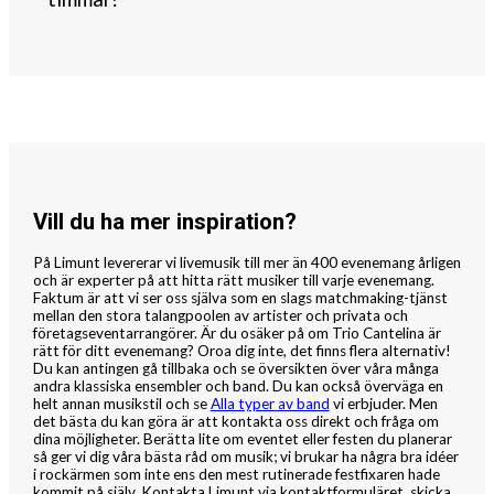
Vill du ha mer inspiration?
På Limunt levererar vi livemusik till mer än 400 evenemang årligen
och är experter på att hitta rätt musiker till varje evenemang.
Faktum är att vi ser oss själva som en slags matchmaking-tjänst
mellan den stora talangpoolen av artister och privata och
företagseventarrangörer. Är du osäker på om Trio Cantelina är
rätt för ditt evenemang? Oroa dig inte, det finns flera alternativ!
Du kan antingen gå tillbaka och se översikten över våra många
andra klassiska ensembler och band. Du kan också överväga en
helt annan musikstil och se
Alla typer av band
vi erbjuder. Men
det bästa du kan göra är att kontakta oss direkt och fråga om
dina möjligheter. Berätta lite om eventet eller festen du planerar
så ger vi dig våra bästa råd om musik; vi brukar ha några bra idéer
i rockärmen som inte ens den mest rutinerade festfixaren hade
kommit på själv. Kontakta Limunt via kontaktformuläret, skicka