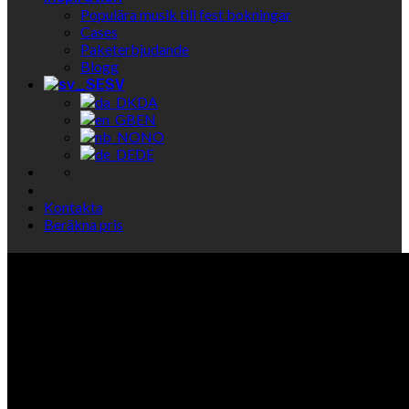
Populära musik till fest bokningar
Cases
Paketerbjudande
Blogg
SV
DA
EN
NO
DE
Kontakta
Beräkna pris