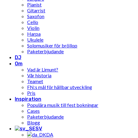
Pianist
Gitarrist
Saxofon
Cello
Violin
Harpa
Ukulele
Solomusiker för bröllop
Paketerbjudande
DJ
Om
Vad är Limunt?
Vår historia
Teamet
FN:s mål för hållbar utveckling
Pris
Inspiration
Populära musik till fest bokningar
Cases
Paketerbjudande
Blogg
SV
DA