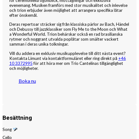
för ceremoniella ögonblick, mottagningar och exklusiva
evenemang. Musiken framförs med stor musikalitet och inlevelse
och trion erbjuder även möjlighet att arrangera specifika låtar
efter önskemål.
Deras repertoar sträcker sig från klassiska pärlor av Bach, Händel
och Debussy till jazzklassiker som Fly Me to the Moon och What
a Wonderful World. Trion behärskar också en rad brasilianska
rytmer och noggrant utvalda poplåtar som smälter vackert
samman i deras unika tolkningar.
Vill du addera en exklusiv musikupplevelse till ditt nästa event?
Kontakta Limunt via kontaktformuläret eller ring direkt på
+46
10 3372995
för att höra mer om Trio Cantelinas tillgänglighet
och möjligheter.
Boka nu
Besättning
Song
Cello