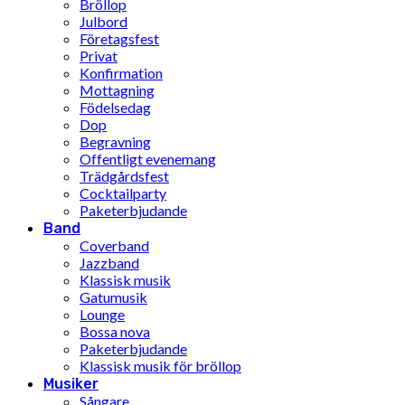
Bröllop
Julbord
Företagsfest
Privat
Konfirmation
Mottagning
Födelsedag
Dop
Begravning
Offentligt evenemang
Trädgårdsfest
Cocktailparty
Paketerbjudande
Band
Coverband
Jazzband
Klassisk musik
Gatumusik
Lounge
Bossa nova
Paketerbjudande
Klassisk musik för bröllop
Musiker
Sångare