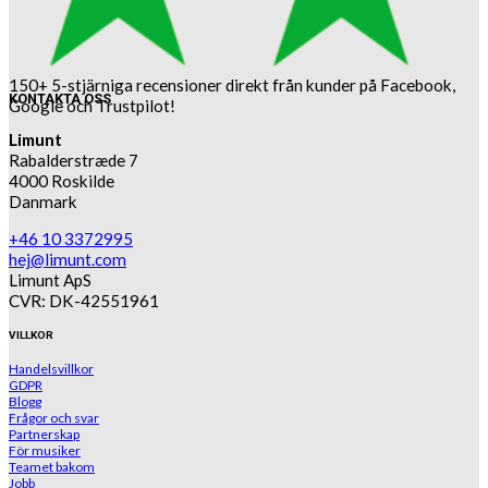
150+ 5-stjärniga recensioner direkt från kunder på Facebook,
KONTAKTA OSS
Google och Trustpilot!
Limunt
Rabalderstræde 7
4000 Roskilde
Danmark
+46 10 3372995
hej@limunt.com
Limunt ApS
CVR: DK-42551961
VILLKOR
Handelsvillkor
GDPR
Blogg
Frågor och svar
Partnerskap
För musiker
Teamet bakom
Jobb