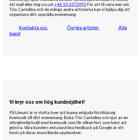
ett mail eller ring oss på
+46 10 3372995
För att få veta mer om
Trio Cantelina och de många andra artisterna kan vi hjälpa dig att
organisera ditt speciella evenemang.
Kontakta oss
Övriga artister
Alla
band
Vi bryr oss om hög kundnöjdhet!
På Limunt är vi stolta över att kunna erbjuda förstklassig
livemusik till ditt evenemang. Boka Trio Cantelina och njut av en
oförglömlig kväll med livemusik som får vilken fest som helst att
gnistra. Våra kunders entusiastiska feedback på Google är ett
bevis på deras enastående upplevelser.