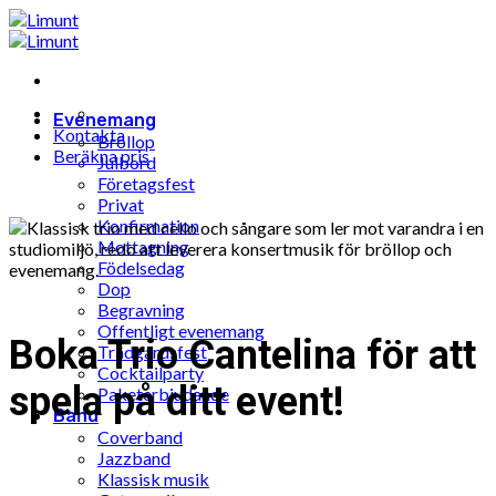
Hoppa
till
innehåll
Evenemang
Kontakta
Bröllop
Beräkna pris
Julbord
Företagsfest
Privat
Konfirmation
Mottagning
Födelsedag
Dop
Begravning
Offentligt evenemang
Boka Trio Cantelina för att
Trädgårdsfest
Cocktailparty
spela på ditt event!
Paketerbjudande
Band
Coverband
Jazzband
Klassisk musik