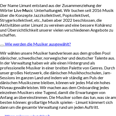
Der Name Limunt entstand aus der Zusammenziehung der
Wörter
Li
ve
Mu
sic Unterhaltung
nt.
Wir buchen seit 2016 Musik
über die Konzepte Jazzkollektivet, Popkollektivet,
Strygerkollektivet, etc., haben aber 2022 beschlossen, die
Aktivitäten unter Limunt zu vereinen und eine bessere Kohärenz
und Übersichtlichkeit unserer vielen verschiedenen Angebote zu
schaffen.
Wie werden die Musiker ausgewählt?
Wir wählen unsere Musiker handverlesen aus dem großen Pool
dänischer, schwedischer, norwegischer und deutscher Talente aus.
In der Verwaltung haben wir alle einen Hintergrund als
professionelle Musiker in einer breiten Palette von Genres. Durch
unser großes Netzwerk, die dänischen Musikhochschulen, Jam-
Sessions im ganzen Land und indem wir ständig am Puls der
dänischen Musikszene bleiben, können wir jedes Mal ein hohes
Niveau gewährleisten. Wir machen aus dem Onboarding jedes
einzelnen Musikers eine Tugend, damit die Erwartungen von
Anfang an übereinstimmen. Die Musiker sollen das tun, was sie am
besten können: großartige Musik spielen - Limunt kümmert sich
dann um die gesamte Verwaltung rund um jeden Auftritt.