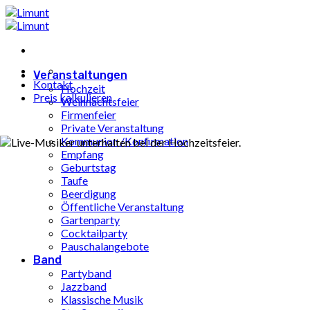
Zum
Inhalt
springen
Veranstaltungen
Kontakt
Hochzeit
Preis kalkulieren
Weihnachtsfeier
Firmenfeier
Private Veranstaltung
Kommunion /Konfirmation
Empfang
Geburtstag
Taufe
Beerdigung
Öffentliche Veranstaltung
Gartenparty
Cocktailparty
Pauschalangebote
Band
Partyband
Jazzband
Klassische Musik