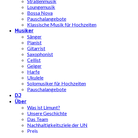
Straßenmusik
Loungemusik
Bossa Nova
Pauschalangebote
Klassische Musik für Hochzeiten
Musiker
Sänger
Pianist
Gitarrist
Saxophonist
Cellist
Geiger
Harfe
Ukulele
Solomusiker für Hochzeiten
Pauschalangebote
DJ
Über
Was ist Limunt?
Unsere Geschichte
Das Team
Nachhaltigkeitsziele der UN
Preis
Inspiration