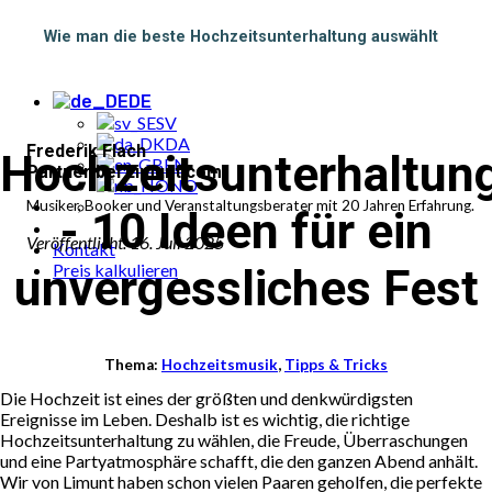
Beliebte Buchungen
Bisherige Veranstaltungen
Wie man die beste Hochzeitsunterhaltung auswählt
Pauschalangebote
Blog
DE
SV
DA
Frederik Flach
Hochzeitsunterhaltun
EN
Partner bei Limunt.com
NO
Musiker, Booker und Veranstaltungsberater mit 20 Jahren Erfahrung.
- 10 Ideen für ein
Veröffentlicht: 16. Juli 2025
Kontakt
Preis kalkulieren
unvergessliches Fest
Thema:
Hochzeitsmusik
,
Tipps & Tricks
Die Hochzeit ist eines der größten und denkwürdigsten
Ereignisse im Leben. Deshalb ist es wichtig, die richtige
Hochzeitsunterhaltung zu wählen, die Freude, Überraschungen
und eine Partyatmosphäre schafft, die den ganzen Abend anhält.
Wir von Limunt haben schon vielen Paaren geholfen, die perfekte