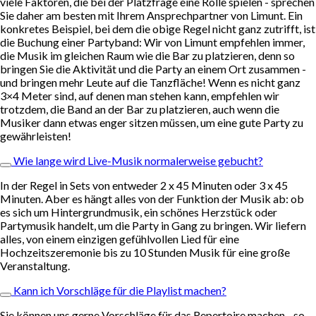
viele Faktoren, die bei der Platzfrage eine Rolle spielen - sprechen
Sie daher am besten mit Ihrem Ansprechpartner von Limunt. Ein
konkretes Beispiel, bei dem die obige Regel nicht ganz zutrifft, ist
die Buchung einer Partyband: Wir von Limunt empfehlen immer,
die Musik im gleichen Raum wie die Bar zu platzieren, denn so
bringen Sie die Aktivität und die Party an einem Ort zusammen -
und bringen mehr Leute auf die Tanzfläche! Wenn es nicht ganz
3×4 Meter sind, auf denen man stehen kann, empfehlen wir
trotzdem, die Band an der Bar zu platzieren, auch wenn die
Musiker dann etwas enger sitzen müssen, um eine gute Party zu
gewährleisten!
Wie lange wird Live-Musik normalerweise gebucht?
In der Regel in Sets von entweder 2 x 45 Minuten oder 3 x 45
Minuten. Aber es hängt alles von der Funktion der Musik ab: ob
es sich um Hintergrundmusik, ein schönes Herzstück oder
Partymusik handelt, um die Party in Gang zu bringen. Wir liefern
alles, von einem einzigen gefühlvollen Lied für eine
Hochzeitszeremonie bis zu 10 Stunden Musik für eine große
Veranstaltung.
Kann ich Vorschläge für die Playlist machen?
Sie können uns gerne Vorschläge für das Repertoire machen - so