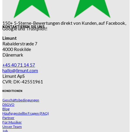
150+ 5-Sterne-Bewertungen direkt von Kunden, auf Facebook,
KONTAKTIEREN SIE UNS
Google und Trustpilot!
Limunt
Rabalderstræde 7
4000 Roskilde
Dänemark
+45 40 71 14 57
hallo@limunt.com
Limunt ApS
CVR: DK-42551961
KONDITIONEN
Geschäftsbedingungen
DSGVO
Blog
Häufig gestellte Fragen (FAQ)
Partner
Für Musiker
Unser Team
Job