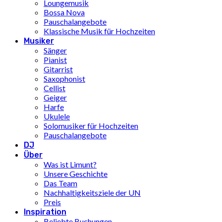
Loungemusik
Bossa Nova
Pauschalangebote
Klassische Musik für Hochzeiten
Musiker
Sänger
Pianist
Gitarrist
Saxophonist
Cellist
Geiger
Harfe
Ukulele
Solomusiker für Hochzeiten
Pauschalangebote
DJ
Über
Was ist Limunt?
Unsere Geschichte
Das Team
Nachhaltigkeitsziele der UN
Preis
Inspiration
Beliebte Buchungen