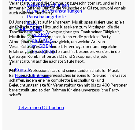
Veranstaltung und die Stimmung zugeschnitten ist, und er hat
Beliebte Buchungen
immer ein offenes Ohr für die Wünsche der Gäste, sowohl vor als
Bisherige Veranstaltungen
auch während der Party.
Pauschalangebote
Blog
DJ Jonathan K ist auf Mainstream-Musik spezialisiert und spielt
eine Mischung aus Hits und Klassikern zum Mitsingen, die die
DE
Tanzfläche immer in Bewegung bringen. Dank seiner Fähigkeit,
SV
Musik individuell anzupassen, kann er die perfekte Party-
DA
Atmosphäre schaffen, ganz gleich, um welche Art von
EN
Veranstaltung es sich handelt. Er verfügt über umfangreiche
NO
Erfahrung mit Saxophonisten und ist besonders versiert in der
beliebten Kombination aus DJ und Saxophon, die jede
Veranstaltung auf die nächste Stufe hebt.
Kontakt
Mit seiner Professionalität und seiner Leidenschaft für Musik
Preis kalkulieren
kann Jonathan ein unvergessliches Erlebnis für Sie und Ihre Gäste
schaffen, indem er eine komplette Beschallungs- und
Beleuchtungsanlage für Veranstaltungen mit bis zu 400 Personen
bereitstellt und so den Rahmen für eine unvergessliche Party
schafft.
Jetzt einen DJ buchen