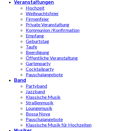
Veranstaltungen
Hochzeit
Weihnachtsfeier
Firmenfeier
Private Veranstaltung
Kommunion /Konfirmation
Empfang
Geburtstag
Taufe
Beerdigung
Öffentliche Veranstaltung
Gartenparty
Cocktailparty
Pauschalangebote
Band
Partyband
Jazzband
Klassische Musik
Straßenmusik
Loungemusik
Bossa Nova
Pauschalangebote
Klassische Musik für Hochzeiten
Musiker