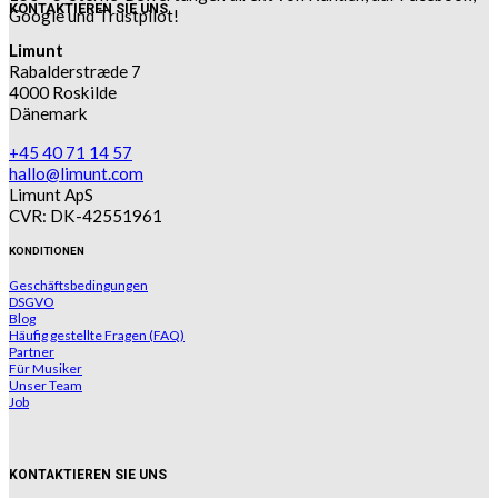
KONTAKTIEREN SIE UNS
Google und Trustpilot!
Limunt
Rabalderstræde 7
4000 Roskilde
Dänemark
+45 40 71 14 57
hallo@limunt.com
Limunt ApS
CVR: DK-42551961
KONDITIONEN
Geschäftsbedingungen
DSGVO
Blog
Häufig gestellte Fragen (FAQ)
Partner
Für Musiker
Unser Team
Job
KONTAKTIEREN SIE UNS