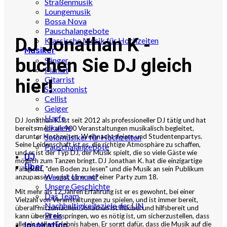
Straßenmusik
Loungemusik
Bossa Nova
Pauschalangebote
DJ Jonathan K -
Klassische Musik für Hochzeiten
Musiker
buchen Sie DJ gleich
Sänger
Pianist
Gitarrist
hier!
Saxophonist
Cellist
Geiger
Harfe
DJ Jonathan K. ist seit 2012 als professioneller DJ tätig und hat
Ukulele
bereits mehr als 900 Veranstaltungen musikalisch begleitet,
darunter Hochzeiten, Weihnachtsfeiern und Studentenpartys.
Solomusiker für Hochzeiten
Seine Leidenschaft ist es, die richtige Atmosphäre zu schaffen,
Pauschalangebote
und er ist der Typ DJ, der Musik spielt, die so viele Gäste wie
DJ
möglich zum Tanzen bringt. DJ Jonathan K. hat die einzigartige
Über
Fähigkeit, "den Boden zu lesen" und die Musik an sein Publikum
Was ist Limunt?
anzupassen - egal, ob er auf einer Party zum 18.
Unsere Geschichte
Mit mehr als 12 Jahren Erfahrung ist er es gewohnt, bei einer
Das Team
Vielzahl von Veranstaltungen zu spielen, und ist immer bereit,
Nachhaltigkeitsziele der UN
überall mitzumachen. Jonathan ist flexibel und hilfsbereit und
Preis
kann überall einspringen, wo es nötig ist, um sicherzustellen, dass
alle ein tolles Erlebnis haben. Er sorgt dafür, dass die Musik auf die
Inspiration