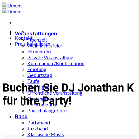
Zum
Inhalt
springen
Veranstaltungen
Kontakt
Hochzeit
Preis kalkulieren
Weihnachtsfeier
Firmenfeier
Private Veranstaltung
Kommunion /Konfirmation
Empfang
Geburtstag
Taufe
Buchen Sie DJ Jonathan K
Beerdigung
Öffentliche Veranstaltung
für Ihre Party!
Gartenparty
Cocktailparty
Pauschalangebote
Band
Partyband
Jazzband
Klassische Musik