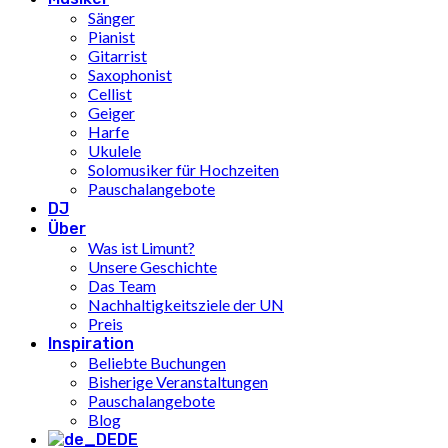
Sänger
Pianist
Gitarrist
Saxophonist
Cellist
Geiger
Harfe
Ukulele
Solomusiker für Hochzeiten
Pauschalangebote
DJ
Über
Was ist Limunt?
Unsere Geschichte
Das Team
Nachhaltigkeitsziele der UN
Preis
Inspiration
Beliebte Buchungen
Bisherige Veranstaltungen
Pauschalangebote
Blog
DE