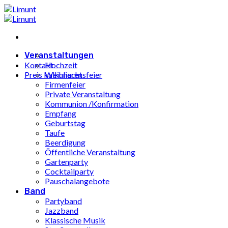
Zum
Inhalt
springen
Veranstaltungen
Kontakt
Hochzeit
Preis kalkulieren
Weihnachtsfeier
Firmenfeier
Private Veranstaltung
Kommunion /Konfirmation
Empfang
Geburtstag
Taufe
Beerdigung
Öffentliche Veranstaltung
Gartenparty
Cocktailparty
Pauschalangebote
Band
Partyband
Jazzband
Klassische Musik