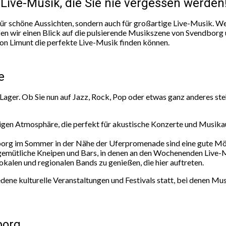
ive-Musik, die Sie nie vergessen werden
für schöne Aussichten, sondern auch für großartige Live-Musik. We
erfen wir einen Blick auf die pulsierende Musikszene von Svendborg
von Limunt die perfekte Live-Musik finden können.
e
er. Ob Sie nun auf Jazz, Rock, Pop oder etwas ganz anderes stehe
rtigen Atmosphäre, die perfekt für akustische Konzerte und Musikau
borg im Sommer in der Nähe der Uferpromenade sind eine gute Mög
gemütliche Kneipen und Bars, in denen an den Wochenenden Live-Mu
okalen und regionalen Bands zu genießen, die hier auftreten.
dene kulturelle Veranstaltungen und Festivals statt, bei denen Musik
borg