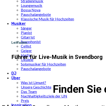
Straßenmusik
Loungemusik
Bossa Nova
Pauschalangebote
Klassische Musik für Hochzeiten
Musiker
Sänger
Pianist
Gitarrist
Saxophonist
Leitfaden
Cellist
Geiger
Harfe
Führer für Live-Musik in Svendborg
Ukulele
Solomusiker für Hochzeiten
Pauschalangebote
DJ
Über
Was ist Limunt?
Finden Sie 
Unsere Geschichte
Das Team
Nachhaltigkeitsziele der UN
Preis
Inspiration