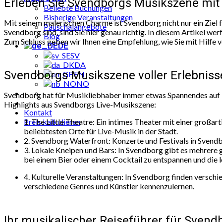
Erleben Sie Svendborgs Musikszene mit L
Beliebte Buchungen
Bisherige Veranstaltungen
Mit seinem malerischen Charme ist Svendborg nicht nur ein Ziel 
Pauschalangebote
Svendborg sind, sind Sie hier genau richtig. In diesem Artikel w
Blog
Zum Schluss geben wir Ihnen eine Empfehlung, wie Sie mit Hilfe 
DE
SV
DA
Svendborgs Musikszene voller Erlebniss
EN
NO
Svendborg hat für Musikliebhaber immer etwas Spannendes auf Lag
Highlights aus Svendborgs Live-Musikszene:
Kontakt
Preis kalkulieren
1. The Little Theatre: Ein intimes Theater mit einer großa
beliebtesten Orte für Live-Musik in der Stadt.
2. Svendborg Waterfront: Konzerte und Festivals in Svend
3. Lokale Kneipen und Bars: In Svendborg gibt es mehrere 
bei einem Bier oder einem Cocktail zu entspannen und die l
4. Kulturelle Veranstaltungen: In Svendborg finden verschie
verschiedene Genres und Künstler kennenzulernen.
Ihr musikalischer Reiseführer für Svend