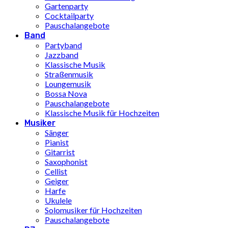
Gartenparty
Cocktailparty
Pauschalangebote
Band
Partyband
Jazzband
Klassische Musik
Straßenmusik
Loungemusik
Bossa Nova
Pauschalangebote
Klassische Musik für Hochzeiten
Musiker
Sänger
Pianist
Gitarrist
Saxophonist
Cellist
Geiger
Harfe
Ukulele
Solomusiker für Hochzeiten
Pauschalangebote