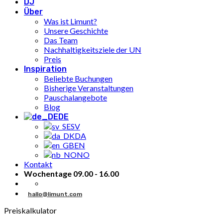
DJ
Über
Was ist Limunt?
Unsere Geschichte
Das Team
Nachhaltigkeitsziele der UN
Preis
Inspiration
Beliebte Buchungen
Bisherige Veranstaltungen
Pauschalangebote
Blog
DE
SV
DA
EN
NO
Kontakt
Wochentage 09.00 - 16.00
hallo@limunt.com
Preiskalkulator