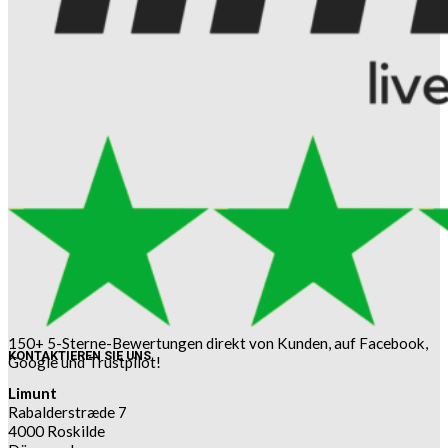
150+ 5-Sterne-Bewertungen direkt von Kunden, auf Facebook,
KONTAKTIEREN SIE UNS
Google und Trustpilot!
Limunt
Rabalderstræde 7
4000 Roskilde