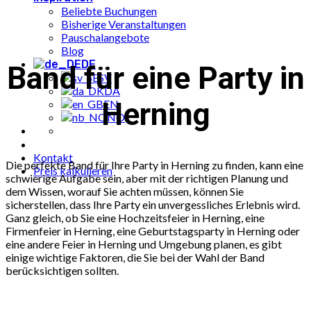
Beliebte Buchungen
Bisherige Veranstaltungen
Pauschalangebote
Blog
DE
Band für eine Party in
SV
DA
Herning
EN
NO
Kontakt
Die perfekte Band für Ihre Party in Herning zu finden, kann eine
Preis kalkulieren
schwierige Aufgabe sein, aber mit der richtigen Planung und
dem Wissen, worauf Sie achten müssen, können Sie
sicherstellen, dass Ihre Party ein unvergessliches Erlebnis wird.
Ganz gleich, ob Sie eine Hochzeitsfeier in Herning, eine
Firmenfeier in Herning, eine Geburtstagsparty in Herning oder
eine andere Feier in Herning und Umgebung planen, es gibt
einige wichtige Faktoren, die Sie bei der Wahl der Band
berücksichtigen sollten.