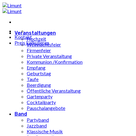
Zum
Inhalt
springen
Veranstaltungen
Kontakt
Hochzeit
Preis kalkulieren
Weihnachtsfeier
Firmenfeier
Private Veranstaltung
Kommunion /Konfirmation
Empfang
Geburtstag
Taufe
Beerdigung
Öffentliche Veranstaltung
Gartenparty
Cocktailparty
Pauschalangebote
Band
Partyband
Jazzband
Klassische Musik