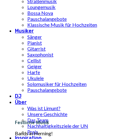
Straßenmusik
Loungemusik
Bossa Nova
Pauschalangebote
Klassische Musik für Hochzeiten
Musiker
Sänger
Pianist
Gitarrist
Saxophonist
Cellist
Geiger
Harfe
Ukulele
Solomusiker für Hochzeiten
Pauschalangebote
DJ
Über
Was ist Limunt?
Unsere Geschichte
Das Team
Festliche Musik
Nachhaltigkeitsziele der UN
Preis
Bands in Herning!
Inspiration