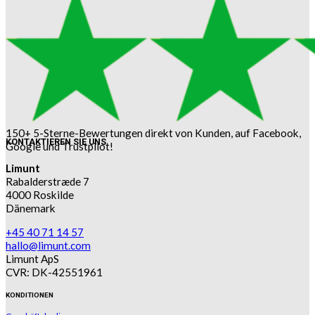
150+ 5-Sterne-Bewertungen direkt von Kunden, auf Facebook,
KONTAKTIEREN SIE UNS
Google und Trustpilot!
Limunt
Rabalderstræde 7
4000 Roskilde
Dänemark
+45 40 71 14 57
hallo@limunt.com
Limunt ApS
CVR: DK-42551961
KONDITIONEN