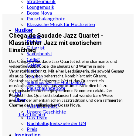
Straßenmusik
Loungemusik
Bossa Nova
Pauschalangebote
Klassische Musik für Hochzeiten
Musiker
Chega de Saudade Jazz Quartet -
Sänger
Pianist
Klassischer Jazz mit exotischem
Gitarrist
Einschlag
Saxophonist
Cellist
Das Chega de Saudade Jazz Quartet ist eine charmante und
Geiger
vielseitige Jazzgruppe, die Eleganz und Wärme in jede
Harfe
Veranstaltung bringt. Mit einer Leadsängerin, die sowohl Gesang
als auch Saxophon beherrscht, kombiniert mit Gitarre,
Ukulele
Kontrabass und Schlagzeug, bietet das Quartett ein
Solomusiker für Hochzeiten
musikalisches Erlebnis, das von intimen Melodien bis zu
Pauschalangebote
rhythmischen und energiegeladenen Nummern reicht. Der
DJ
Musikstil des Quartetts balanciert auf wunderbare Weise
Über
zwischen der amerikanischen Jazztradition und dem raffinierten
Charme des brasilianischen Bossa Nova.
Was ist Limunt?
Unsere Geschichte
Jetzt buchen
Das Team
Nachhaltigkeitsziele der UN
Preis
Inspiration