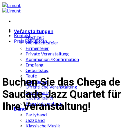
Zum
Inhalt
springen
Veranstaltungen
Kontakt
Hochzeit
Preis kalkulieren
Weihnachtsfeier
Firmenfeier
Private Veranstaltung
Kommunion /Konfirmation
Empfang
Geburtstag
Taufe
Buchen Sie das Chega de
Beerdigung
Öffentliche Veranstaltung
Saudade Jazz Quartet für
Gartenparty
Cocktailparty
Ihre Veranstaltung!
Pauschalangebote
Band
Partyband
Jazzband
Klassische Musik