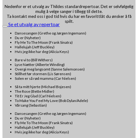
Nedenfor er et utvalg av Thildes standardrepertoar. Det er selvfølgelig
mulig å velge sanger i tillegg til dette.
Ta kontakt med oss i god tid hvis du har en favorittlåt du ønsker å få
spilt.
Se et utvalg av repertoar
Dansesangen (Grethe og Jørgen Ingemann)
Du er (Nyheter)
Fly Me To The Moon (Frank Sinatra)
Hallelujah (Jeff Buckley)
Hvis jeg ikke har deg (Alicia Keys)
Bare vi to (Bill Withers)
Lyse Nætter (Alberte Winding)
Overgi meg langsomt (Sanne Salemonsen)
Stillhet før stormen (Lis Sørensen)
Solen er så rød mamma (Car Nielsen)
Så ta mitt hjerte (Michael Bojesen)
The Rose (Bette Midler)
Tit Er Jeg Glad (Carl Nielsen)
To Make You Feel My Love (Bob Dylan/Adele)
Vårsang (Sebastian)
Dansesangen (Grethe og Jørgen Ingemann)
Du er (Nyheter)
Fly Me To The Moon (Frank Sinatra)
Hallelujah (Jeff Buckley)
Hvis jeg ikke har deg (Alicia Keys)