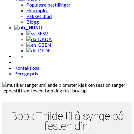
Populære bestillinger
Eksempler
Pakketilbud
Blogg
NO
SV
DA
EN
DE
Kontakt oss
Beregn pris
Book Thilde til å synge på
festen din!