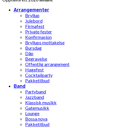
Arrangementer
Bryllup
Julebord
Firmafest
Private fester
Konfirmasjon
Bryllups mottakelse
Bursdag
Dåp
Begravelse
Offentlig arrangement
Hagefest
Cocktailparty
Pakketilbud
Band
Partyband
Jazzband
Klassisk musikk
Gatemusikk
Lounge
Bossa nova
Pakketilbud