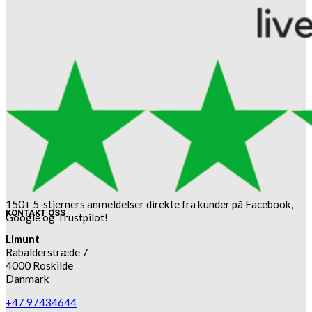
150+ 5-stjerners anmeldelser direkte fra kunder på Facebook,
KONTAKT OSS
Google og Trustpilot!
Limunt
Rabalderstræde 7
4000 Roskilde
Danmark
+47 97434644