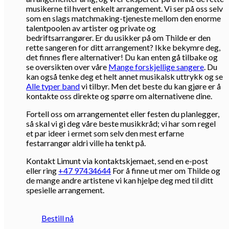
musikerne til hvert enkelt arrangement. Vi ser på oss selv
som en slags matchmaking-tjeneste mellom den enorme
talentpoolen av artister og private og
bedriftsarrangører. Er du usikker på om Thilde er den
rette sangeren for ditt arrangement? Ikke bekymre deg,
det finnes flere alternativer! Du kan enten gå tilbake og
se oversikten over våre
Mange forskjellige sangere
. Du
kan også tenke deg et helt annet musikalsk uttrykk og se
Alle typer band
vi tilbyr. Men det beste du kan gjøre er å
kontakte oss direkte og spørre om alternativene dine.
Fortell oss om arrangementet eller festen du planlegger,
så skal vi gi deg våre beste musikkråd; vi har som regel
et par ideer i ermet som selv den mest erfarne
festarrangør aldri ville ha tenkt på.
Kontakt Limunt via kontaktskjemaet, send en e-post
eller ring
+47 97434644
For å finne ut mer om Thilde og
de mange andre artistene vi kan hjelpe deg med til ditt
spesielle arrangement.
Bestill nå