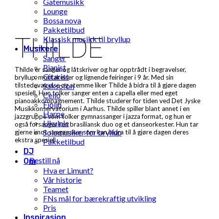
Gatemusikk
Lounge
Bossa nova
Pakketilbud
THILDE
Klassisk musikk til bryllup
Musikere
Sanger
Pianist
Thilde er sanger og låtskriver og har opptrådt i begravelser,
Gitarist
bryllup, mottakelser og lignende feiringer i 9 år. Med sin
Saksofon
tilstedeværelse og stemme liker Thilde å bidra til å gjøre dagen
spesiell. Hun tolker sanger enten a capella eller med eget
Cello
pianoakkompagnement. Thilde studerer for tiden ved Det Jyske
Fiolin
Musikkonservatorium i Aarhus. Thilde spiller blant annet i en
Harpe
jazzgruppe som tolker gymnassanger i jazza format, og hun er
Ukulele
også forsanger i en brasiliansk duo og et danseorkester. Hun tar
Solomusiker for bryllup
gjerne imot sangønsker som kan bidra til å gjøre dagen deres
ekstra spesiell.
Pakketilbud
DJ
Bestill nå
Om
Hva er Limunt?
Vår historie
Teamet
FNs mål for bærekraftig utvikling
Pris
Inspirasjon