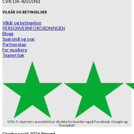
CVR: DK-42551961
VILKÅR OG BETINGELSER
Vilkår og betingelser
PERSONVERNFORORDNINGEN
Blogg
Spørsmål og svar
Partnerskap
For musikere
Teamet bak
150+ 5-stjerners anmeldelser direkte fra kunder og på Facebook, Google og
Trustpilot!
Opphavsrett 2026
limunt