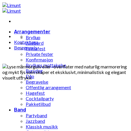
Gå
til
innhold
Arrangementer
Bryllup
Kontakt oss
Julebord
Beregn pris
Firmafest
Private fester
Konfirmasjon
Bryllups mottakelse
Bursdag
Dåp
Begravelse
Offentlig arrangement
Hagefest
Cocktailparty
Pakketilbud
Band
Partyband
Jazzband
Klassisk musikk