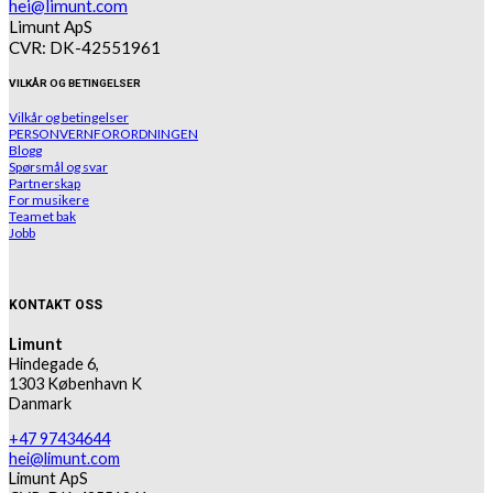
hei@limunt.com
Limunt ApS
CVR: DK-42551961
VILKÅR OG BETINGELSER
Vilkår og betingelser
PERSONVERNFORORDNINGEN
Blogg
Spørsmål og svar
Partnerskap
For musikere
Teamet bak
Jobb
KONTAKT OSS
Limunt
Hindegade 6,
1303 København K
Danmark
+47 97434644
hei@limunt.com
Limunt ApS