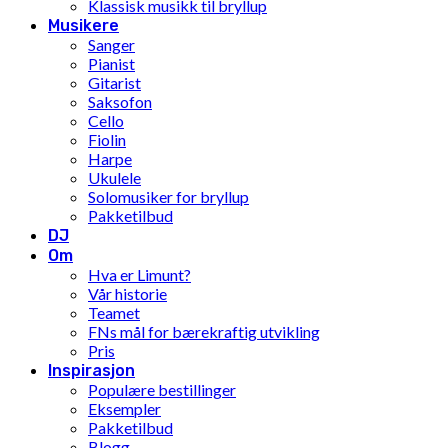
Klassisk musikk til bryllup
Musikere
Sanger
Pianist
Gitarist
Saksofon
Cello
Fiolin
Harpe
Ukulele
Solomusiker for bryllup
Pakketilbud
DJ
Om
Hva er Limunt?
Vår historie
Teamet
FNs mål for bærekraftig utvikling
Pris
Inspirasjon
Populære bestillinger
Eksempler
Pakketilbud
Blogg