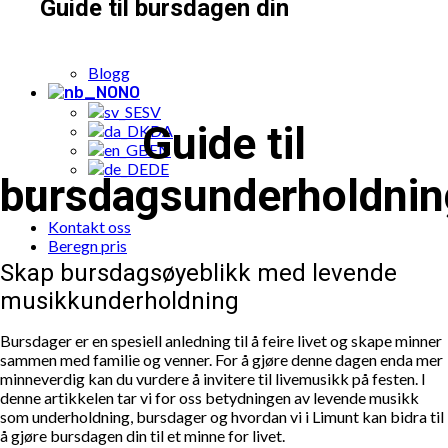
Guide til bursdagen din
Populære bestillinger
Eksempler
Pakketilbud
Blogg
NO
SV
Guide til
DA
EN
DE
bursdagsunderholdnin
Kontakt oss
Beregn pris
Skap bursdagsøyeblikk med levende
musikkunderholdning
Bursdager er en spesiell anledning til å feire livet og skape minner
sammen med familie og venner. For å gjøre denne dagen enda mer
minneverdig kan du vurdere å invitere til livemusikk på festen. I
denne artikkelen tar vi for oss betydningen av levende musikk
som underholdning, bursdager og hvordan vi i Limunt kan bidra til
å gjøre bursdagen din til et minne for livet.