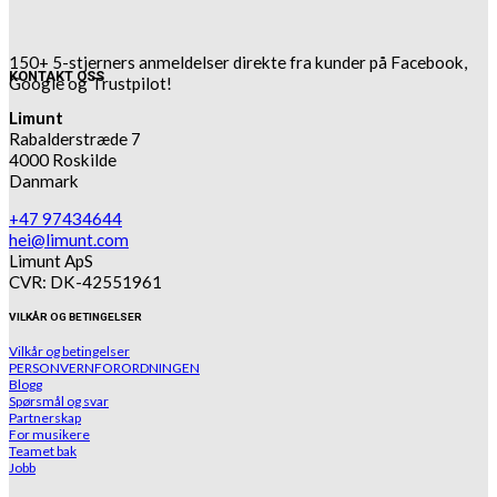
150+ 5-stjerners anmeldelser direkte fra kunder på Facebook,
KONTAKT OSS
Google og Trustpilot!
Limunt
Rabalderstræde 7
4000 Roskilde
Danmark
+47 97434644
hei@limunt.com
Limunt ApS
CVR: DK-42551961
VILKÅR OG BETINGELSER
Vilkår og betingelser
PERSONVERNFORORDNINGEN
Blogg
Spørsmål og svar
Partnerskap
For musikere
Teamet bak
Jobb