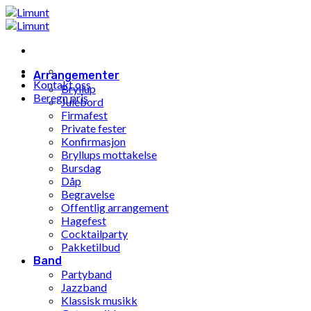
Gå
til
innhold
Arrangementer
Kontakt oss
Bryllup
Beregn pris
Julebord
Firmafest
Private fester
Konfirmasjon
Bryllups mottakelse
Bursdag
Dåp
Begravelse
Offentlig arrangement
Hagefest
Cocktailparty
Pakketilbud
Band
Partyband
Jazzband
Klassisk musikk