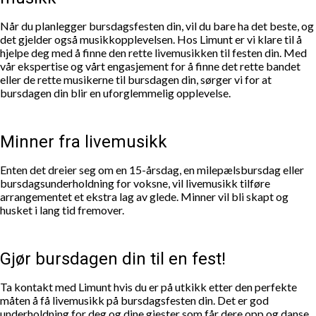
Når du planlegger bursdagsfesten din, vil du bare ha det beste, og
det gjelder også musikkopplevelsen. Hos Limunt er vi klare til å
hjelpe deg med å finne den rette livemusikken til festen din. Med
vår ekspertise og vårt engasjement for å finne det rette bandet
eller de rette musikerne til bursdagen din, sørger vi for at
bursdagen din blir en uforglemmelig opplevelse.
Minner fra livemusikk
Enten det dreier seg om en 15-årsdag, en milepælsbursdag eller
bursdagsunderholdning for voksne, vil livemusikk tilføre
arrangementet et ekstra lag av glede. Minner vil bli skapt og
husket i lang tid fremover.
Gjør bursdagen din til en fest!
Ta kontakt med Limunt hvis du er på utkikk etter den perfekte
måten å få livemusikk på bursdagsfesten din. Det er god
underholdning for deg og dine gjester som får dere opp og danse.