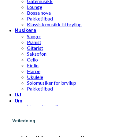
Gatemusikk
Lounge
Bossa nova
Pakketilbud
Klassisk musikk til bryllup
Musikere
Sanger
Pianist
Gitarist
Saksofon
Cello
Fiolin
Harpe
Ukulele
Solomusiker for bryllup
Pakketilbud
DJ
Om
Hva er Limunt?
Vår historie
Teamet
Veiledning
FNs mål for bærekraftig utvikling
Pris
Inspirasjon