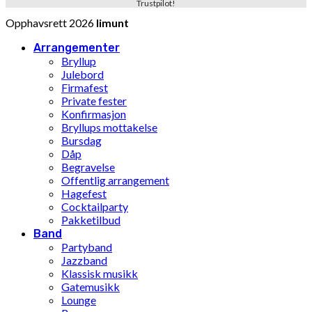
Trustpilot!
Opphavsrett 2026
limunt
Arrangementer
Bryllup
Julebord
Firmafest
Private fester
Konfirmasjon
Bryllups mottakelse
Bursdag
Dåp
Begravelse
Offentlig arrangement
Hagefest
Cocktailparty
Pakketilbud
Band
Partyband
Jazzband
Klassisk musikk
Gatemusikk
Lounge