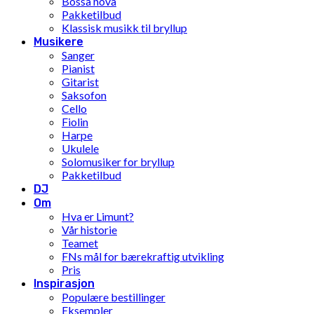
Bossa nova
Pakketilbud
Klassisk musikk til bryllup
Musikere
Sanger
Pianist
Gitarist
Saksofon
Cello
Fiolin
Harpe
Ukulele
Solomusiker for bryllup
Pakketilbud
DJ
Om
Hva er Limunt?
Vår historie
Teamet
FNs mål for bærekraftig utvikling
Pris
Inspirasjon
Populære bestillinger
Eksempler