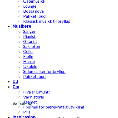
Gatemusikk
Lounge
Bossa nova
Pakketilbud
Klassisk musikk til bryllup
Musikere
Sanger
Pianist
Gitarist
Saksofon
Cello
Fiolin
Harpe
Ukulele
Solomusiker for bryllup
Pakketilbud
DJ
Om
Hva er Limunt?
Vår historie
Teamet
Veiledning
FNs mål for bærekraftig utvikling
Pris
Inspirasjon