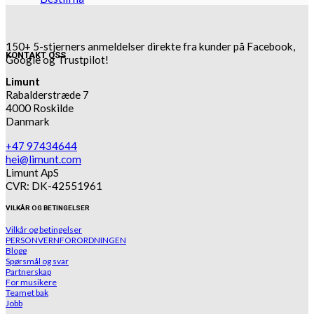
150+ 5-stjerners anmeldelser direkte fra kunder på Facebook,
KONTAKT OSS
Google og Trustpilot!
Limunt
Rabalderstræde 7
4000 Roskilde
Danmark
+47 97434644
hei@limunt.com
Limunt ApS
CVR: DK-42551961
VILKÅR OG BETINGELSER
Vilkår og betingelser
PERSONVERNFORORDNINGEN
Blogg
Spørsmål og svar
Partnerskap
For musikere
Teamet bak
Jobb