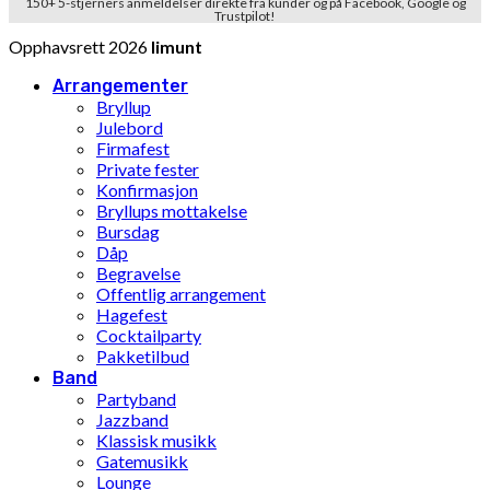
150+ 5-stjerners anmeldelser direkte fra kunder og på Facebook, Google og
Trustpilot!
Opphavsrett 2026
limunt
Arrangementer
Bryllup
Julebord
Firmafest
Private fester
Konfirmasjon
Bryllups mottakelse
Bursdag
Dåp
Begravelse
Offentlig arrangement
Hagefest
Cocktailparty
Pakketilbud
Band
Partyband
Jazzband
Klassisk musikk
Gatemusikk
Lounge