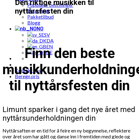
Den riktige musikken til
Populære bestillinger
nyttårsfesten din
Eksempler
Pakketilbud
Blogg
NO
SV
DA
EN
Finn den beste
DE
musikkunderholdning
Kontakt oss
Beregn pris
til nyttårsfesten din
Limunt sparker i gang det nye året med
nyttårsunderholdningen din
Nyttårsaften er en tid for å feire en ny begynnelse, reflektere
over året som har gått og danse inn i fremtiden med glede og