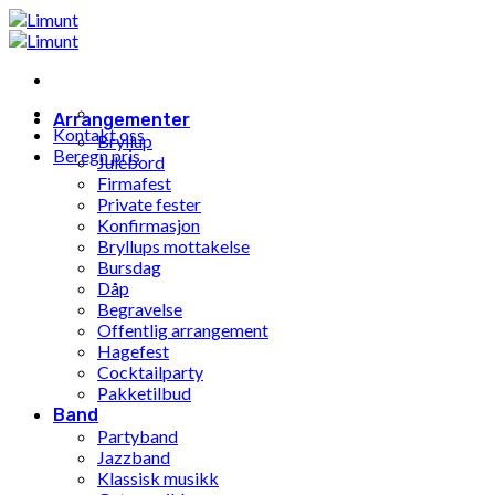
Gå
til
innhold
Arrangementer
Kontakt oss
Bryllup
Beregn pris
Julebord
Firmafest
Private fester
Konfirmasjon
Bryllups mottakelse
Bursdag
Dåp
Begravelse
Offentlig arrangement
Hagefest
Cocktailparty
Pakketilbud
Band
Partyband
Jazzband
Klassisk musikk