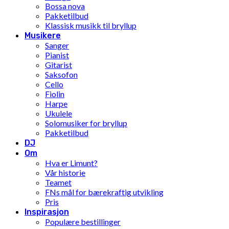
Bossa nova
Pakketilbud
Klassisk musikk til bryllup
Musikere
Sanger
Pianist
Gitarist
Saksofon
Cello
Fiolin
Harpe
Ukulele
Solomusiker for bryllup
Pakketilbud
DJ
Om
Hva er Limunt?
Vår historie
Teamet
FNs mål for bærekraftig utvikling
Pris
Inspirasjon
Populære bestillinger