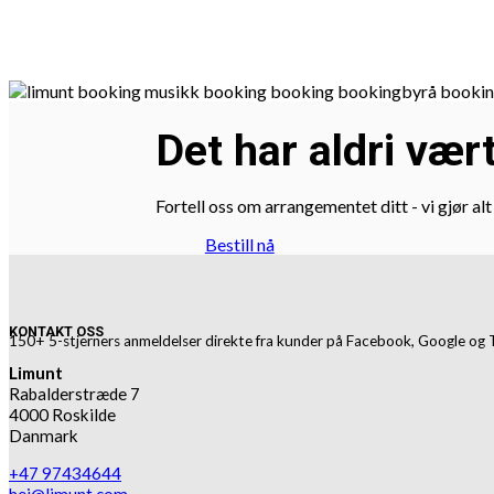
Det har aldri vær
Fortell oss om arrangementet ditt - vi gjør al
Bestill nå
KONTAKT OSS
150+ 5-stjerners anmeldelser direkte fra kunder på Facebook, Google og 
Limunt
Rabalderstræde 7
4000 Roskilde
Danmark
+47 97434644
hei@limunt.com