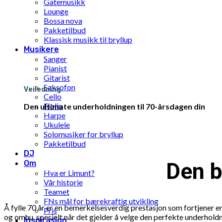
Gatemusikk
Lounge
Bossa nova
Pakketilbud
Klassisk musikk til bryllup
Musikere
Sanger
Pianist
Gitarist
Saksofon
Veiledning
Cello
Fiolin
Den ultimate underholdningen til 70-årsdagen din
Harpe
Ukulele
Solomusiker for bryllup
Pakketilbud
DJ
Om
Den b
Hva er Limunt?
Vår historie
Teamet
FNs mål for bærekraftig utvikling
Å fylle 70 år er en bemerkelsesverdig prestasjon som fortjener 
Pris
og omhu, spesielt når det gjelder å velge den perfekte underholdn
Inspirasjon