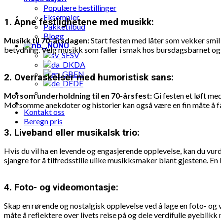
Populære bestillinger
Eksempler
1.
Åpne festlighetene med musikk:
Pakketilbud
Blogg
Musikk til 70-årsdagen:
Start festen med låter som vekker smil 
NO
betydning. Velg musikk som faller i smak hos bursdagsbarnet og so
SV
DA
EN
2.
Overraskelser med humoristisk sans:
DE
Morsom underholdning til en 70-årsfest:
Gi festen et løft me
Morsomme anekdoter og historier kan også være en fin måte å få g
Kontakt oss
Beregn pris
3.
Liveband eller musikalsk trio:
Hvis du vil ha en levende og engasjerende opplevelse, kan du vurde
sjangre for å tilfredsstille ulike musikksmaker blant gjestene. 
4.
Foto- og videomontasje:
Skap en rørende og nostalgisk opplevelse ved å lage en foto- og
måte å reflektere over livets reise på og dele verdifulle øyeblikk