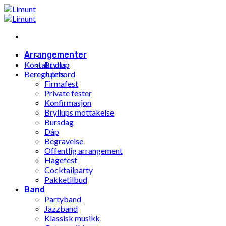
Gå
til
innhold
Arrangementer
Kontakt oss
Bryllup
Beregn pris
Julebord
Firmafest
Private fester
Konfirmasjon
Bryllups mottakelse
Bursdag
Dåp
Begravelse
Offentlig arrangement
Hagefest
Cocktailparty
Pakketilbud
Band
Partyband
Jazzband
Klassisk musikk