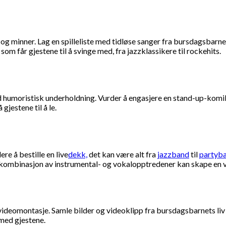
og minner. Lag en spilleliste med tidløse sanger fra bursdagsbarne
m får gjestene til å svinge med, fra jazzklassikere til rockehits.
d humoristisk underholdning. Vurder å engasjere en stand-up-komike
jestene til å le.
re å bestille en live
dekk,
det kan være alt fra
jazzband
til
partyb
En kombinasjon av instrumental- og vokalopptredener kan skape en v
 videomontasje. Samle bilder og videoklipp fra bursdagsbarnets li
 med gjestene.