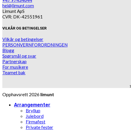
+47 97434644
hei@limunt.com
Limunt ApS
CVR: DK-42551961
VILKÅR OG BETINGELSER
Vilkår og betingelser
PERSONVERNFORORDNINGEN
Blogg
Spørsmål og svar
Partnerskap
For musikere
Teamet bak
1
Opphavsrett 2026
limunt
Arrangementer
Bryllup
Julebord
Firmafest
Private fester