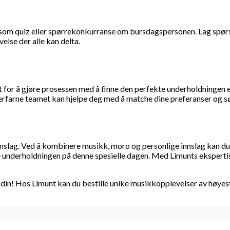
om quiz eller spørrekonkurranse om bursdagspersonen. Lag spørsm
else der alle kan delta.
for å gjøre prosessen med å finne den perfekte underholdningen 
t erfarne teamet kan hjelpe deg med å matche dine preferanser og s
nslag. Ved å kombinere musikk, moro og personlige innslag kan du 
re underholdningen på denne spesielle dagen. Med Limunts eksperti
n din! Hos Limunt kan du bestille unike musikkopplevelser av høye