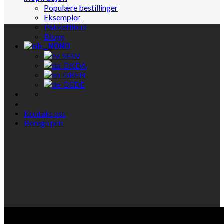
Populære bestillinger
Eksempler
Pakketilbud
Blogg
NO
SV
DA
EN
DE
Kontakt oss
Beregn pris