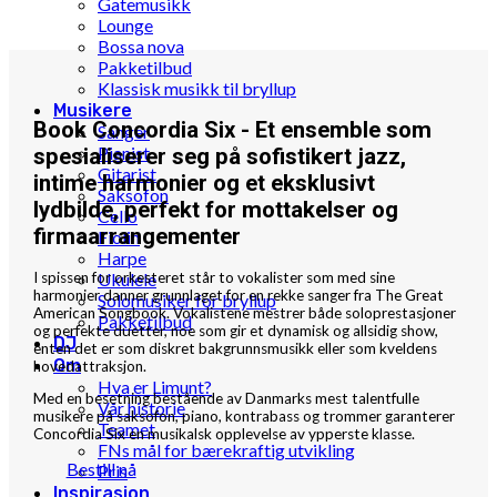
Gatemusikk
Lounge
Bossa nova
Pakketilbud
Klassisk musikk til bryllup
Musikere
Book Concordia Six - Et ensemble som
Sanger
Pianist
spesialiserer seg på sofistikert jazz,
Gitarist
intime harmonier og et eksklusivt
Saksofon
lydbilde, perfekt for mottakelser og
Cello
firmaarrangementer
Fiolin
Harpe
I spissen for orkesteret står to vokalister som med sine
Ukulele
harmonier danner grunnlaget for en rekke sanger fra The Great
Solomusiker for bryllup
American Songbook. Vokalistene mestrer både soloprestasjoner
Pakketilbud
og perfekte duetter, noe som gir et dynamisk og allsidig show,
DJ
enten det er som diskret bakgrunnsmusikk eller som kveldens
Om
hovedattraksjon.
Hva er Limunt?
Med en besetning bestående av Danmarks mest talentfulle
Vår historie
musikere på saksofon, piano, kontrabass og trommer garanterer
Teamet
Concordia Six en musikalsk opplevelse av ypperste klasse.
FNs mål for bærekraftig utvikling
Bestill nå
Pris
Inspirasjon