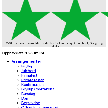
150+ 5-stjerners anmeldelser direkte fra kunder og på Facebook, Google og
Trustpilot!
Opphavsrett 2026
limunt
Arrangementer
Bryllup
Julebord
Firmafest
Private fester
Konfirmasjon
Bryllups mottakelse
Bursdag
Dåp
Begravelse
Offentlig arrangement