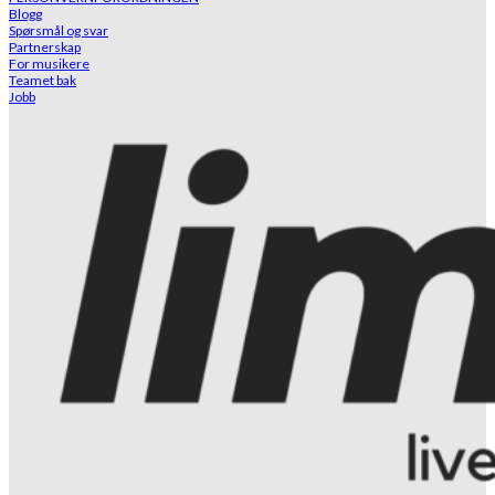
Blogg
Spørsmål og svar
Partnerskap
For musikere
Teamet bak
Jobb