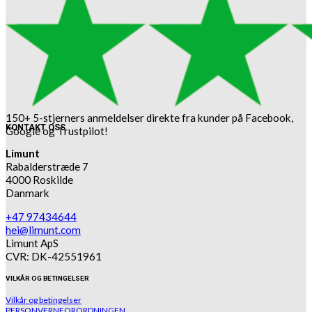
150+ 5-stjerners anmeldelser direkte fra kunder på Facebook,
KONTAKT OSS
Google og Trustpilot!
Limunt
Rabalderstræde 7
4000 Roskilde
Danmark
+47 97434644
hei@limunt.com
Limunt ApS
CVR: DK-42551961
VILKÅR OG BETINGELSER
Vilkår og betingelser
PERSONVERNFORORDNINGEN