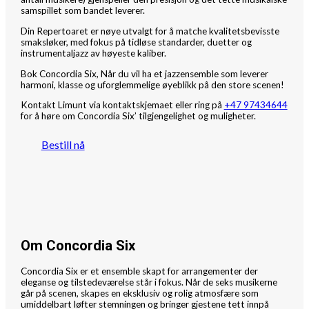
samspillet som bandet leverer.
Din
Repertoaret er nøye utvalgt for å matche kvalitetsbevisste
smaksløker, med fokus på tidløse standarder, duetter og
instrumentaljazz av høyeste kaliber.
Bok
Concordia Six
, Når du vil ha et jazzensemble som leverer
harmoni, klasse og uforglemmelige øyeblikk på den store scenen!
Kontakt Limunt via kontaktskjemaet eller ring på
+47 97434644
for å høre om Concordia Six’ tilgjengelighet og muligheter.
Bestill nå
Om Concordia Six
Concordia Six er et ensemble skapt for arrangementer der
eleganse og tilstedeværelse står i fokus. Når de seks musikerne
går på scenen, skapes en eksklusiv og rolig atmosfære som
umiddelbart løfter stemningen og bringer gjestene tett innpå