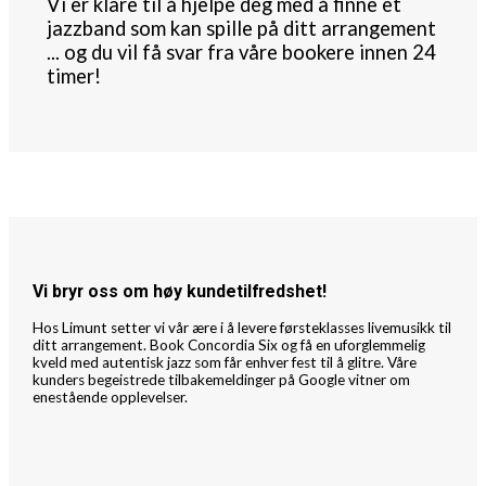
Vi er klare til å hjelpe deg med å finne et
jazzband som kan spille på ditt arrangement
... og du vil få svar fra våre bookere innen 24
timer!
Vi bryr oss om høy kundetilfredshet!
Hos Limunt setter vi vår ære i å levere førsteklasses livemusikk til
ditt arrangement. Book Concordia Six og få en uforglemmelig
kveld med autentisk jazz som får enhver fest til å glitre. Våre
kunders begeistrede tilbakemeldinger på Google vitner om
enestående opplevelser.