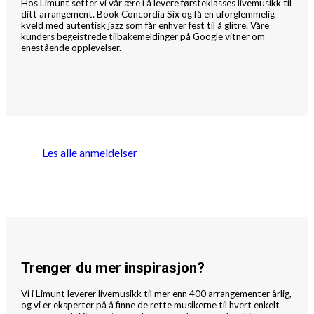
Hos Limunt setter vi vår ære i å levere førsteklasses livemusikk til
ditt arrangement. Book Concordia Six og få en uforglemmelig
kveld med autentisk jazz som får enhver fest til å glitre. Våre
kunders begeistrede tilbakemeldinger på Google vitner om
enestående opplevelser.
Les alle anmeldelser
Trenger du mer inspirasjon?
Vi i Limunt leverer livemusikk til mer enn 400 arrangementer årlig,
og vi er eksperter på å finne de rette musikerne til hvert enkelt