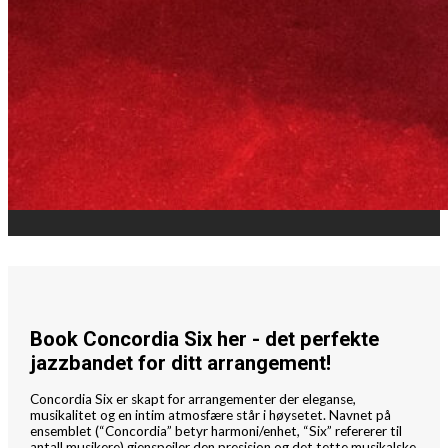
Book Concordia Six her - det perfekte
jazzbandet for ditt arrangement!
Concordia Six
er skapt for arrangementer der eleganse,
musikalitet og en intim atmosfære står i høysetet. Navnet på
ensemblet (“Concordia” betyr harmoni/enhet, “Six” refererer til
antall musikere) gjenspeiler den presisjon og det tette musikalske