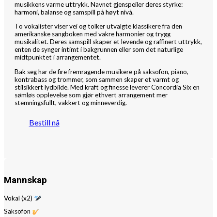
musikkens varme uttrykk. Navnet gjenspeiler deres styrke:
harmoni, balanse og samspill på høyt nivå.
To vokalister viser vei og tolker utvalgte klassikere fra den
amerikanske sangboken med vakre harmonier og trygg
musikalitet. Deres samspill skaper et levende og raffinert uttrykk,
enten de synger intimt i bakgrunnen eller som det naturlige
midtpunktet i arrangementet.
Bak seg har de fire fremragende musikere på saksofon, piano,
kontrabass og trommer, som sammen skaper et varmt og
stilsikkert lydbilde. Med kraft og finesse leverer Concordia Six en
sømløs opplevelse som gjør ethvert arrangement mer
stemningsfullt, vakkert og minneverdig.
Bestill nå
Mannskap
Vokal (x2)
Saksofon