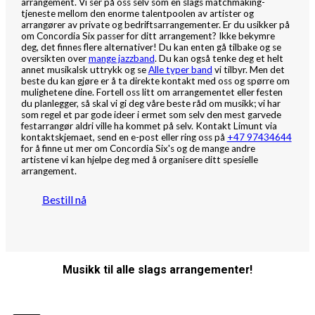
arrangement. Vi ser på oss selv som en slags matchmaking-
tjeneste mellom den enorme talentpoolen av artister og
arrangører av private og bedriftsarrangementer. Er du usikker på
om Concordia Six passer for ditt arrangement? Ikke bekymre
deg, det finnes flere alternativer! Du kan enten gå tilbake og se
oversikten over
mange jazzband
. Du kan også tenke deg et helt
annet musikalsk uttrykk og se
Alle typer band
vi tilbyr. Men det
beste du kan gjøre er å ta direkte kontakt med oss og spørre om
mulighetene dine. Fortell oss litt om arrangementet eller festen
du planlegger, så skal vi gi deg våre beste råd om musikk; vi har
som regel et par gode ideer i ermet som selv den mest garvede
festarrangør aldri ville ha kommet på selv. Kontakt Limunt via
kontaktskjemaet, send en e-post eller ring oss på
+47 97434644
for å finne ut mer om Concordia Six's og de mange andre
artistene vi kan hjelpe deg med å organisere ditt spesielle
arrangement.
Bestill nå
Musikk til alle slags arrangementer!