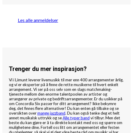
Les alle anmeldelser
Trenger du mer inspirasjon?
Vi i Limunt leverer livemusikk til mer enn 400 arrangementer årlig,
og vi er eksperter på å finne de rette musikerne til hvert enkelt
arrangement. Vi ser på oss selv som en slags matchmaking-
tjeneste mellom den enorme talentpoolen av artister og
arrangører av private og bedriftsarrangementer. Er du usikker på
om Concordia Six passer for ditt arrangement? Ikke bekymre
deg, det finnes flere alternativer! Du kan enten gå tilbake og se
oversikten over
mange jazzband
. Du kan også tenke deg et helt
annet musikalsk uttrykk og se
Alle typer band
vi tilbyr. Men det
beste du kan gjøre er å ta direkte kontakt med oss og spørre om
mulighetene dine. Fortell oss litt om arrangementet eller festen
du planlegger, så skal vi gi deg våre beste råd om musikk; vi har