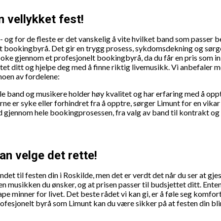
n vellykket fest!
- og for de fleste er det vanskelig å vite hvilket band som passer
 bookingbyrå. Det gir en trygg prosess, sykdomsdekning og sørger 
ooke gjennom et profesjonelt bookingbyrå, da du får en pris som inkl
tet ditt og hjelpe deg med å finne riktig livemusikk. Vi anbefaler
noen av fordelene:
le band og musikere holder høy kvalitet og har erfaring med å oppt
e er syke eller forhindret fra å opptre, sørger Limunt for en vikar s
d gjennom hele bookingprosessen, fra valg av band til kontrakt og b
an velge det rette!
et til festen din i Roskilde, men det er verdt det når du ser at gjes
 musikken du ønsker, og at prisen passer til budsjettet ditt. Enten d
ape minner for livet. Det beste rådet vi kan gi, er å føle seg komfo
esjonelt byrå som Limunt kan du være sikker på at festen din bli