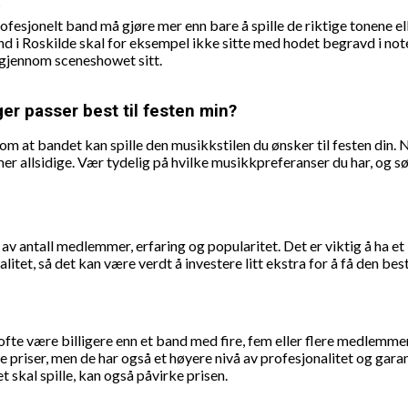
?
rofesjonelt band må gjøre mer enn bare å spille de riktige tonene e
nd i Roskilde skal for eksempel ikke sitte med hodet begravd i not
gjennom sceneshowet sitt.
ger passer best til festen min?
g om at bandet kan spille den musikkstilen du ønsker til festen din.
er allsidige. Vær tydelig på hvilke musikkpreferanser du har, og sør
v antall medlemmer, erfaring og popularitet. Det er viktig å ha et
alitet, så det kan være verdt å investere litt ekstra for å få den be
l ofte være billigere enn et band med fire, fem eller flere medlemmer
priser, men de har også et høyere nivå av profesjonalitet og gara
 skal spille, kan også påvirke prisen.